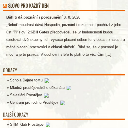
SLOVO PRO KAŽDÝ DEN
Bůh ti dá poznání i porozumění
8. 8. 2026
„Neboť moudrost dává Hospodin, poznání i rozumnost pochází z jeho
úst.“Přísloví 2:6Bill Gates předpověděl, že „v budoucnosti budou
existovat dvě skupiny lidí: vysoce placení odborníci v oblasti znalostí a
méně placení pracovníci v oblasti služeb“. Říká se, že v poznání je
moc, a je to pravda. V duchovní sféře to platí o to víc. Čím […]
ODKAZY
Schola Dejme toMu
Mládež prostějovského děkanátu
Salesiáni Prostějov
Centrum pro rodinu Prostějov
DALŠÍ ODKAZY
SHM Klub Prostějov