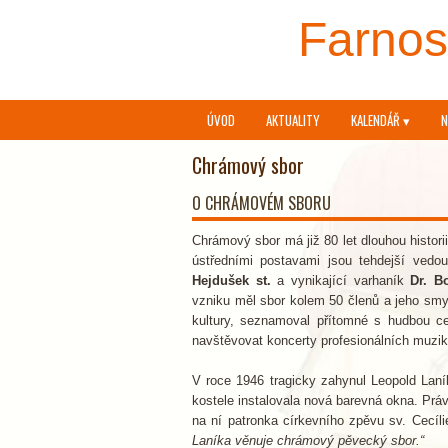
Farnost
ÚVOD
AKTUALITY
KALENDÁŘ ▾
N
Chrámový sbor
O CHRÁMOVÉM SBORU
Chrámový sbor má již 80 let dlouhou histori
ústředními postavami jsou tehdejší vedo
Hejdušek st.
a vynikající varhaník
Dr. B
vzniku měl sbor kolem 50 členů a jeho smysl
kultury, seznamoval přítomné s hudbou c
navštěvovat koncerty profesionálních muzik
V roce 1946 tragicky zahynul Leopold Laní
kostele instalovala nová barevná okna. Prá
na ní patronka církevního zpěvu sv. Cecíl
Laníka věnuje chrámový pěvecký sbor.“