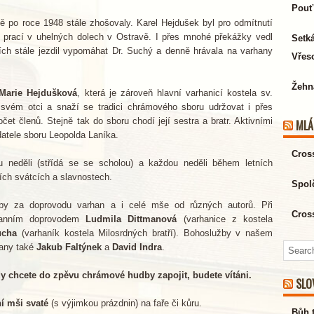
Pouť
ě po roce 1948 stále zhošovaly. Karel Hejdušek byl pro odmítnutí
 prací v uhelných dolech v Ostravě. I přes mnohé překážky vedl
Setk
ích stále jezdil vypomáhat Dr. Suchý a denně hrávala na varhany
Vřeso
Žehn
Marie Hejdušková
, která je zároveň hlavní varhanicí kostela sv.
svém otci a snaží se tradici chrámového sboru udržovat i přes
t členů. Stejně tak do sboru chodí její sestra a bratr. Aktivními
MLÁ
atele sboru Leopolda Laníka.
Cros
 neděli (střídá se se scholou) a každou neděli během letních
ích svátcích a slavnostech.
Spol
by za doprovodu varhan a i celé mše od různých autorů. Při
Cros
hanním doprovodem
Ludmila Dittmanová
(varhanice z kostela
ucha
(varhaník kostela Milosrdných bratří). Bohoslužby v našem
hany také
Jakub Faltýnek
a
David Indra
.
y chcete do zpěvu chrámové hudby zapojit, budete vítáni.
SLO
í mši svaté
(s výjimkou prázdnin) na faře či kůru.
Bůh 