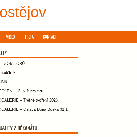
rostějov
VIDEO
TREFA
KONTAKT
LITY
Ť DONÁTORŮ
nedělník
 INRI
JENI – 3. pilíř projektu
GALERIE – Trefné tvoření 2026
GALERIE – Oslava Dona Boska 31.1.
UALITY Z DĚKANÁTU