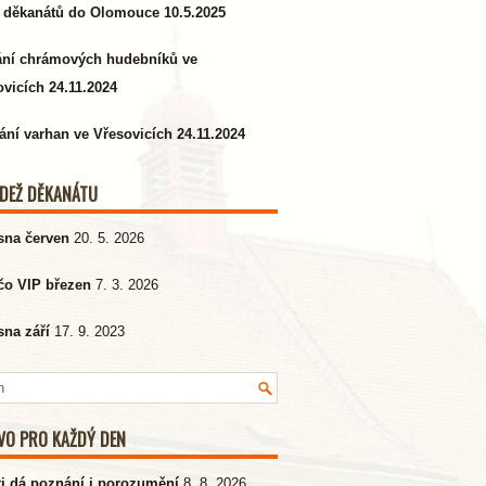
 děkanátů do Olomouce 10.5.2025
ání chrámových hudebníků ve
vicích 24.11.2024
ání varhan ve Vřesovicích 24.11.2024
DEŽ DĚKANÁTU
sna červen
20. 5. 2026
čo VIP březen
7. 3. 2026
sna září
17. 9. 2023
VO PRO KAŽDÝ DEN
ti dá poznání i porozumění
8. 8. 2026