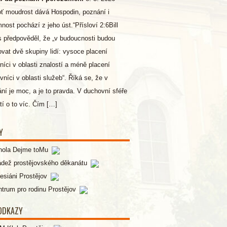
ť moudrost dává Hospodin, poznání i
nost pochází z jeho úst.“Přísloví 2:6Bill
 předpověděl, že „v budoucnosti budou
ovat dvě skupiny lidí: vysoce placení
níci v oblasti znalostí a méně placení
vníci v oblasti služeb“. Říká se, že v
ní je moc, a je to pravda. V duchovní sféře
atí o to víc. Čím […]
Y
hola Dejme toMu
ádež prostějovského děkanátu
esiáni Prostějov
trum pro rodinu Prostějov
 ODKAZY