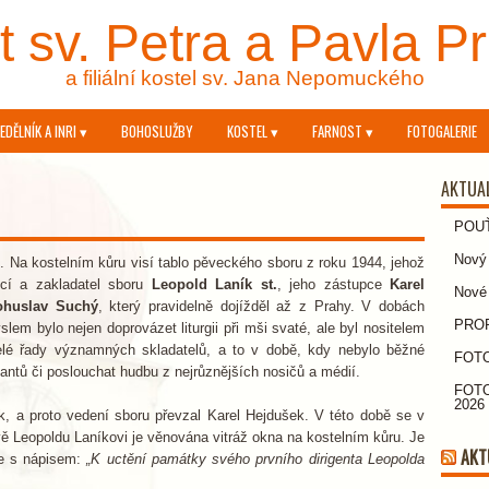
 sv. Petra a Pavla P
a filiální kostel sv. Jana Nepomuckého
EDĚLNÍK A INRI ▾
BOHOSLUŽBY
KOSTEL ▾
FARNOST ▾
FOTOGALERIE
AKTUA
POU
Nový 
i. Na kostelním kůru visí tablo pěveckého sboru z roku 1944, jehož
ucí a zakladatel sboru
Leopold Laník st.
, jeho zástupce
Karel
Nové
ohuslav Suchý
, který pravidelně dojížděl až z Prahy. V dobách
PROPO
em bylo nejen doprovázet liturgii při mši svaté, ale byl nositelem
elé řady významných skladatelů, a to v době, kdy nebylo běžné
FOTO
antů či poslouchat hudbu z nejrůznějších nosičů a médií.
FOTO
2026
k, a proto vedení sboru převzal Karel Hejdušek. V této době se v
vě Leopoldu Laníkovi je věnována vitráž okna na kostelním kůru. Je
AKT
ie s nápisem:
„K uctění památky svého prvního dirigenta Leopolda