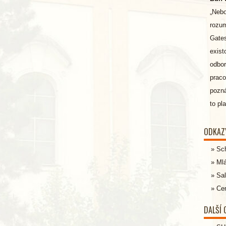
„Nebo
rozum
Gates
exist
odbor
praco
pozná
to pl
ODKAZ
Sc
Ml
Sal
Cen
DALŠÍ