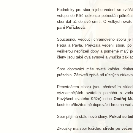
Podmínky pro sbor a jeho vedení se zvlášt
vstupu do KSč dokonce potrestán půlroční
sbor dál až do své smrti. O velkých svátc
paní Pořízková
.
Současnou vedoucí chrámového sboru je
Petra a Pavla. Převzala vedení sboru po 
veškerou nepřízeň doby a poměrně malý poče
členy jsou také dva synové a vnučka zaklad
Sbor doprovází mše svaté každou druhou
prázdnin. Zároveň zpívá při různých církevn
Repertoárem sboru jsou především sklad
významnějších svátcích pomáhá s var
Povýšení svatého Kříže) nebo
Ondřej M
kostele příležitostně doprovází hrou na var
Sbor přijímá stále nové členy.
Pokud se ted
Zkoušky má sbor
každou středu po večern