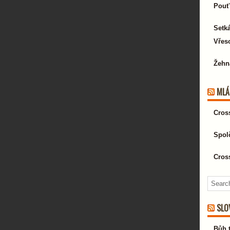
Pouť
Setk
Vřeso
Žehn
MLÁ
Cros
Spol
Cros
SLO
Bůh 