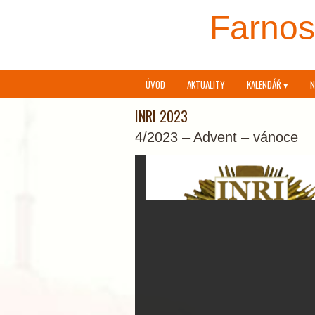
Farnost
ÚVOD
AKTUALITY
KALENDÁŘ ▾
N
INRI 2023
4/2023 – Advent – vánoce