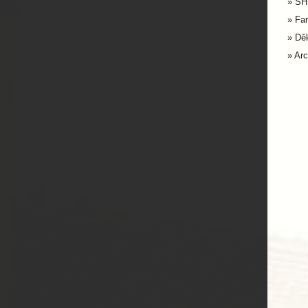
SH
Far
Dě
Arc