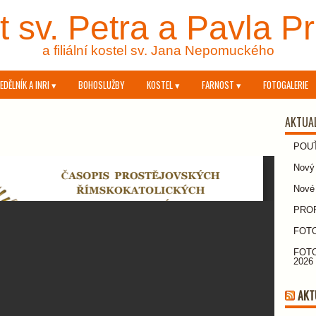
 sv. Petra a Pavla P
a filiální kostel sv. Jana Nepomuckého
EDĚLNÍK A INRI ▾
BOHOSLUŽBY
KOSTEL ▾
FARNOST ▾
FOTOGALERIE
AKTUA
POU
Nový 
Nové
PROPO
FOTO
FOTO
2026
AKT