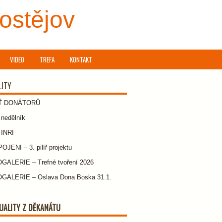
rostějov
VIDEO
TREFA
KONTAKT
LITY
Ť DONÁTORŮ
nedělník
 INRI
JENI – 3. pilíř projektu
GALERIE – Trefné tvoření 2026
GALERIE – Oslava Dona Boska 31.1.
UALITY Z DĚKANÁTU