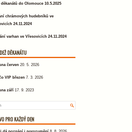
 děkanátů do Olomouce 10.5.2025
ání chrámových hudebníků ve
vicích 24.11.2024
ání varhan ve Vřesovicích 24.11.2024
DEŽ DĚKANÁTU
sna červen
20. 5. 2026
čo VIP březen
7. 3. 2026
sna září
17. 9. 2023
VO PRO KAŽDÝ DEN
ti dá poznání i porozumění
8. 8. 2026