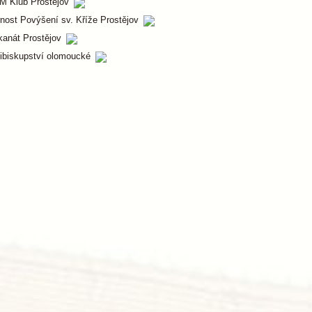
M Klub Prostějov
nost Povýšení sv. Kříže Prostějov
kanát Prostějov
ibiskupství olomoucké