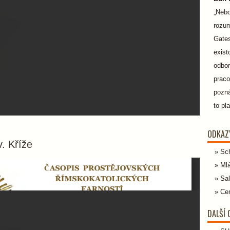
„Nebo
rozum
Gates
exist
odbor
praco
pozná
to pl
ODKAZ
. Kříže
Sc
Ml
Sal
Cen
DALŠÍ