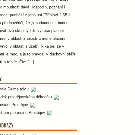
ť moudrost dává Hospodin, poznání i
nost pochází z jeho úst.“Přísloví 2:6Bill
 předpověděl, že „v budoucnosti budou
ovat dvě skupiny lidí: vysoce placení
níci v oblasti znalostí a méně placení
vníci v oblasti služeb“. Říká se, že v
ní je moc, a je to pravda. V duchovní sféře
atí o to víc. Čím […]
Y
hola Dejme toMu
ádež prostějovského děkanátu
esiáni Prostějov
trum pro rodinu Prostějov
 ODKAZY