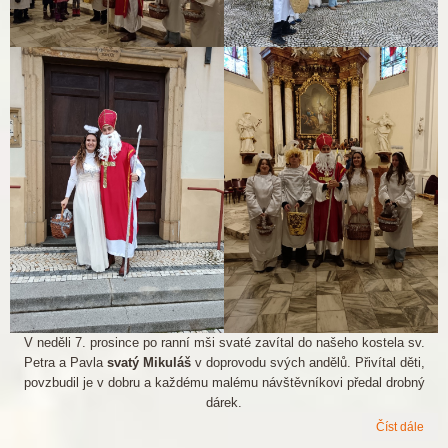
V neděli 7. prosince po ranní mši svaté zavítal do našeho kostela sv.
Petra a Pavla
svatý Mikuláš
v doprovodu svých andělů. Přivítal děti,
povzbudil je v dobru a každému malému návštěvníkovi předal drobný
dárek.
Číst dále