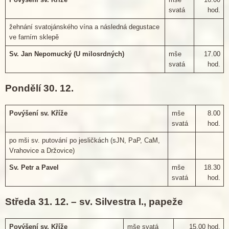
svatá
hod.
žehnání svatojánského vína a následná degustace
ve farním sklepě
Sv. Jan Nepomucký (U milosrdných)
mše
17.00
svatá
hod.
Pondělí 30. 12.
Povýšení sv. Kříže
mše
8.00
svatá
hod.
po mši sv. putování po jesličkách (sJN, PaP, CaM,
Vrahovice a Držovice)
Sv. Petr a Pavel
mše
18.30
svatá
hod.
Středa 31. 12. – sv. Silvestra I., papeže
Povýšení sv. Kříže
mše svatá
15.00 hod.