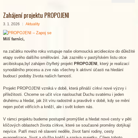
Zahájení projektu PROPOJENI
3. 1. 2026
Aktuality
Milí farníci,
na začátku nového roku vstupuje naše olomoucká arcidiecéze do důležité
etapy svého dalšího směřování. Jak zaznělo v pastýřském listu otce
arcibiskupa,byl zahájen čtyřletý projekt
PROPOJENI
, který je realizací
synodálního procesu a zve nás všechny k aktivní účasti na hledání
budoucí podoby života našich farností.
Projekt PROPOJENI vzniká v době, která přináší církvi nové výzvy i
příležitosti. Chceme se učit více naslouchat Duchu svatému i jeden
druhému a hledat, jak žít víru radostně a pravdivě v době, kdy se mění
nejen počet věřících a kněží, ale i svět kolem nás.
V rámci projektu budeme postupně promýšlet a hledat nové cesty v pěti
klíčových oblastech života církve, které se současné proměny dotýkají
nejvíce. Patří mezi ně slavení neděle, život farní rodiny, cesty
evangelizace, život a služba kněží a správa majetku. Cílem tohoto