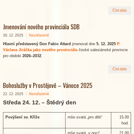
Číst dále
Jmenování nového provinciála SDB
30. 12. 2025
Nezařazené
Hlavní představený Don Fabio Attard
jmenoval dne
5. 12. 2025
P.
Václava Jiráčka jako nového provinciála
české salesiánské provincie
pro období
2026–2032
.
Číst dále
Bohoslužby v Prostějově – Vánoce 2025
22. 12. 2025
Nezařazené
Středa 24. 12. – Štědrý den
Povýšení sv. Kříže
mše svatá „pro děti“
15.00
hod.
mše svatá „v noci“
21.00