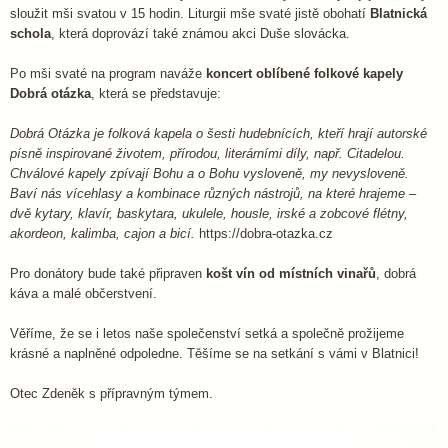
sloužit mši svatou v 15 hodin. Liturgii mše svaté jistě obohatí
Blatnická
schola
, která doprovází také známou akci Duše slovácka.
Po mši svaté na program naváže
koncert oblíbené folkové kapely
Dobrá otázka
, která se představuje:
Dobrá Otázka je folková kapela o šesti hudebnících, kteří hrají autorské
písně inspirované životem, přírodou, literárními díly, např. Citadelou.
Chválové kapely zpívají Bohu a o Bohu vysloveně, my nevysloveně.
Baví nás vícehlasy a kombinace různých nástrojů, na které hrajeme –
dvě kytary, klavír, baskytara, ukulele, housle, irské a zobcové flétny,
akordeon, kalimba, cajon a bicí.
https://dobra-otazka.cz
Pro donátory bude také připraven
košt vín od místních vinařů
, dobrá
káva a malé občerstvení.
Věříme, že se i letos naše společenství setká a společně prožijeme
krásné a naplněné odpoledne. Těšíme se na setkání s vámi v Blatnici!
Otec Zdeněk s přípravným týmem.