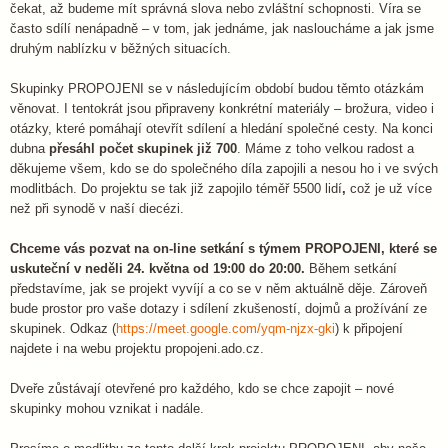
čekat, až budeme mít správná slova nebo zvláštní schopnosti. Víra se
často sdílí nenápadně – v tom, jak jednáme, jak nasloucháme a jak jsme
druhým nablízku v běžných situacích.
Skupinky PROPOJENI se v následujícím období budou těmto otázkám
věnovat. I tentokrát jsou připraveny konkrétní materiály – brožura, video i
otázky, které pomáhají otevřít sdílení a hledání společné cesty. Na konci
dubna
přesáhl počet skupinek již 700
. Máme z toho velkou radost a
děkujeme všem, kdo se do společného díla zapojili a nesou ho i ve svých
modlitbách. Do projektu se tak již zapojilo téměř 5500 lidí
,
což je už více
než při synodě v naší diecézi.
Chceme vás pozvat na on-line setkání s týmem PROPOJENI, které se
uskuteční v neděli 24. května od 19:00 do 20:00.
Během setkání
představíme, jak se projekt vyvíjí a co se v něm aktuálně děje. Zároveň
bude prostor pro vaše dotazy i sdílení zkušeností, dojmů a prožívání ze
skupinek. Odkaz (
https://meet.google.com/yqm-njzx-gki
) k připojení
najdete i na webu projektu propojeni.ado.cz.
Dveře zůstávají otevřené pro každého, kdo se chce zapojit – nové
skupinky mohou vznikat i nadále.