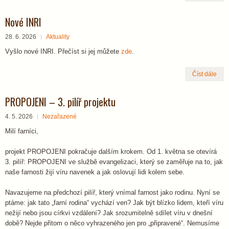
Nové INRI
28. 6. 2026
Aktuality
Vyšlo nové INRI. Přečíst si jej můžete
zde
.
Číst dále
PROPOJENI – 3. pilíř projektu
4. 5. 2026
Nezařazené
Milí farníci,
projekt PROPOJENI pokračuje dalším krokem. Od 1. května se otevírá
3. pilíř: PROPOJENI ve službě evangelizaci, který se zaměřuje na to, jak
naše farnosti žijí víru navenek a jak oslovují lidi kolem sebe.
Navazujeme na předchozí pilíř, který vnímal farnost jako rodinu. Nyní se
ptáme: jak tato „farní rodina“ vychází ven? Jak být blízko lidem, kteří víru
nežijí nebo jsou církvi vzdálení? Jak srozumitelně sdílet víru v dnešní
době? Nejde přitom o něco vyhrazeného jen pro „připravené“. Nemusíme