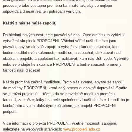
procesu je také postupná proměna farní sítě tak, aby co nejlépe
odpovídala dnešní realitě i potřebám věřících.
Každý z nás se může zapojit.
Do hledání nových cest jsme pozváni všichni. Otec arcibiskup vybízí k
vytvoření skupinek PROPOJENI. Všichni věřící naší diecéze jsou
pozváni, aby se aktivně zapojili a vytvořili ve farnosti skupinku, kde
budeme sdílet své zkušenosti, modlit se, naslouchat, diskutovat nad
otázkami projektu a společně tak rozlišovat, kam nás Bůh vede. Vytvořte
nebo se přidejte ke skupince PROPOJENI a buďte součástí proměny
farností naší diecéze!
Každá proměna začíná modlitbou. Proto Vás zveme, abyste se zapojili
do modlitby PROPOJENI, která celý proces duchovně doprovází. Staňte
se „strážci projektu“ — těmi, kdo se pravidelně modlí za proměnu
farností, za kněze, laiky i za celé společenství naší diecéze. I modlitba je
konkrétním a velmi důležitým způsobem, jak projekt PROPOJENI
podpořit.
Více informací o projektu PROPOJENI, včetně možností zapojení,
naleznete na webových stránkách:
www.propojeni.ado.cz