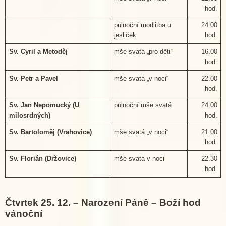
hod.
půlnoční modlitba u
24.00
jesliček
hod.
Sv. Cyril a Metoděj
mše svatá „pro děti“
16.00
hod.
Sv. Petr a Pavel
mše svatá „v noci“
22.00
hod.
Sv. Jan Nepomucký (U
půlnoční mše svatá
24.00
milosrdných)
hod.
Sv. Bartoloměj (Vrahovice)
mše svatá „v noci“
21.00
hod.
Sv. Florián (Držovice)
mše svatá v noci
22.30
hod.
Čtvrtek 25. 12. – Narození Páně – Boží hod
vánoční