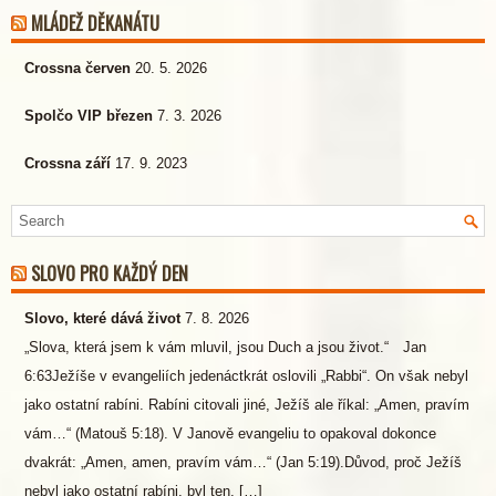
MLÁDEŽ DĚKANÁTU
Crossna červen
20. 5. 2026
Spolčo VIP březen
7. 3. 2026
Crossna září
17. 9. 2023
SLOVO PRO KAŽDÝ DEN
Slovo, které dává život
7. 8. 2026
„Slova, která jsem k vám mluvil, jsou Duch a jsou život.“ Jan
6:63Ježíše v evangeliích jedenáctkrát oslovili „Rabbi“. On však nebyl
jako ostatní rabíni. Rabíni citovali jiné, Ježíš ale říkal: „Amen, pravím
vám…“ (Matouš 5:18). V Janově evangeliu to opakoval dokonce
dvakrát: „Amen, amen, pravím vám…“ (Jan 5:19).Důvod, proč Ježíš
nebyl jako ostatní rabíni, byl ten, […]