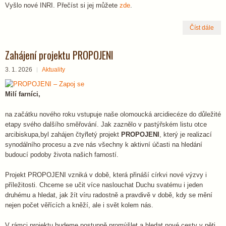
Vyšlo nové INRI. Přečíst si jej můžete
zde
.
Číst dále
Zahájení projektu PROPOJENI
3. 1. 2026
Aktuality
Milí farníci,
na začátku nového roku vstupuje naše olomoucká arcidiecéze do důležité
etapy svého dalšího směřování. Jak zaznělo v pastýřském listu otce
arcibiskupa,byl zahájen čtyřletý projekt
PROPOJENI
, který je realizací
synodálního procesu a zve nás všechny k aktivní účasti na hledání
budoucí podoby života našich farností.
Projekt PROPOJENI vzniká v době, která přináší církvi nové výzvy i
příležitosti. Chceme se učit více naslouchat Duchu svatému i jeden
druhému a hledat, jak žít víru radostně a pravdivě v době, kdy se mění
nejen počet věřících a kněží, ale i svět kolem nás.
V rámci projektu budeme postupně promýšlet a hledat nové cesty v pěti