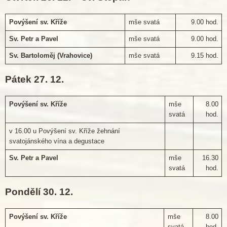
Povýšení sv. Kříže
mše svatá
9.00 hod.
Sv. Petr a Pavel
mše svatá
9.00 hod.
Sv. Bartoloměj (Vrahovice)
mše svatá
9.15 hod.
Pátek 27. 12.
Povýšení sv. Kříže
mše
8.00
svatá
hod.
v 16.00 u Povýšení sv. Kříže žehnání
svatojánského vína a degustace
Sv. Petr a Pavel
mše
16.30
svatá
hod.
Pondělí 30. 12.
Povýšení sv. Kříže
mše
8.00
svatá
hod.