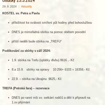
29. 9. 2024
Aktuality
KOSTEL sv. Petra a Pavla
příležitost ke svátosti smíření půl hodiny před bohoslužbou
DNES je mimořádná sbírka na pomoc obětem povodní
příští neděli bude sbírka na „TREFU“
Poděkování za sbírky v září 2024:
1.9. sbírka na Trefu (splátky dluhu) 8616 ,- Kč
8.a 15.9. sbírky na opravy 10 256+ 6103 = 16359,- Kč
22.9. – sbírka na Ukrajinu 9625,- Kč
TREFA (Petrská fara) – rezervace
DNES po ranní mši sv. setkání rodičů a dětí k přípravě na
1.sv.přijímání