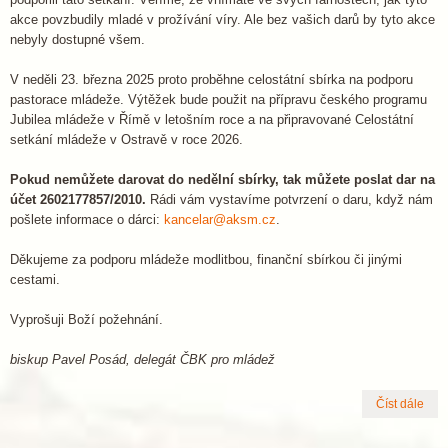
akce povzbudily mladé v prožívání víry. Ale bez vašich darů by tyto akce
nebyly dostupné všem.
V neděli 23. března 2025 proto proběhne celostátní sbírka na podporu
pastorace mládeže. Výtěžek bude použit na přípravu českého programu
Jubilea mládeže v Římě v letošním roce a na připravované Celostátní
setkání mládeže v Ostravě v roce 2026.
Pokud nemůžete darovat do nedělní sbírky, tak můžete poslat dar na
účet 2602177857/2010.
Rádi vám vystavíme potvrzení o daru, když nám
pošlete informace o dárci:
kancelar@aksm.cz
.
Děkujeme za podporu mládeže modlitbou, finanční sbírkou či jinými
cestami.
Vyprošuji Boží požehnání.
biskup Pavel Posád, delegát ČBK pro mládež
Číst dále