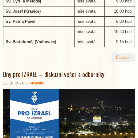
Sv. Cyril a Metoděj
mše svatá
9.00 hod.
Sv. Josef (Krasice)
mše svatá
18.00 hod.
Sv. Petr a Pavel
mše svatá
9.00 hod.
mše svatá
18.30 hod.
Sv. Bartoloměj (Vrahovice)
mše svatá
9.15 hod.
Číst dále
Dny pro IZRAEL – diskuzní večer s odborníky
11. 10. 2024
Aktuality