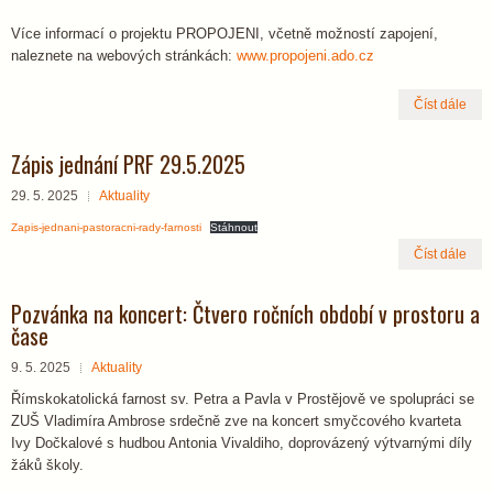
Více informací o projektu PROPOJENI, včetně možností zapojení,
naleznete na webových stránkách:
www.propojeni.ado.cz
Číst dále
Zápis jednání PRF 29.5.2025
29. 5. 2025
Aktuality
Zapis-jednani-pastoracni-rady-farnosti
Stáhnout
Číst dále
Pozvánka na koncert: Čtvero ročních období v prostoru a
čase
9. 5. 2025
Aktuality
Římskokatolická farnost sv. Petra a Pavla v Prostějově ve spolupráci se
ZUŠ Vladimíra Ambrose srdečně zve na koncert smyčcového kvarteta
Ivy Dočkalové s hudbou Antonia Vivaldiho, doprovázený výtvarnými díly
žáků školy.