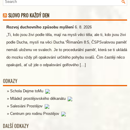
SLOVO PRO KAŽDÝ DEN
Rozvoj duchovního způsobu myšlení
6. 8. 2026
„Ti, kdo jsou živi podle těla, mají na mysli věci těla; ale ti, kdo jsou živi
podle Ducha, myslí na věci Ducha.“Římanům 8:5, ČSPSvalovou paměť
nemáš uloženu ve svalech. Je to procedurální paměť, která se ti ukládá
do mozku vždy při opakování určitého pohybu svalů. Čím častěji něco
opakuješ, ať už jde o odpalování golfového […]
ODKAZY
Schola Dejme toMu
Mládež prostějovského děkanátu
Salesiáni Prostějov
Centrum pro rodinu Prostějov
DALŠÍ ODKAZY