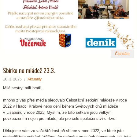
Číst dále
Sbírka na mládež 23.3.
10. 3. 2025
Aktuality
Milé sestry, milí bratři,
mnoho z vás přes média sledovalo Celostátní setkání mládeže v roce
2022 v Hradci Králové nebo dění během Světových dnů mládeže
v Lisabonu v roce 2023. Myslím, že tato setkání jsou velkým
povzbuzením nejen pro mladé, ale pro celé společenství církve.
Děkujeme vám za vaši štědrost při sbírce v roce 2022, ve které jste
podpořili tato setkání. Věříme, že vnímáte ve svých farnostech, jak tyto