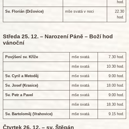
hod.
Sv. Florián (Držovice)
mše svatá v noci
22.30
hod.
Středa 25. 12. – Narození Páně – Boží hod
vánoční
Povýšení sv. Kříže
mše svatá
7.30 hod.
mše svatá
10.30 hod.
Sv. Cyril a Metoděj
mše svatá
9.00 hod.
Sv. Josef (Krasice)
mše svatá
18.00 hod.
Sv. Petr a Pavel
mše svatá
9.00 hod.
mše svatá
18.30 hod.
Sv. Bartoloměj (Vrahovice)
mše svatá
9.15 hod.
Čtvrtek 26. 12. – sv. Štěpán