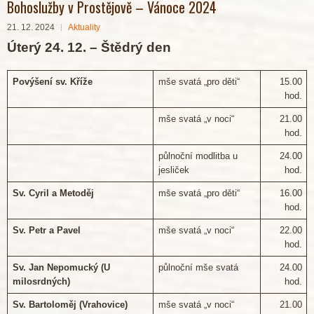
Bohoslužby v Prostějově – Vánoce 2024
21. 12. 2024
Aktuality
Úterý 24. 12. – Štědrý den
Povýšení sv. Kříže
mše svatá „pro děti“
15.00
hod.
mše svatá „v noci“
21.00
hod.
půlnoční modlitba u
24.00
jesliček
hod.
Sv. Cyril a Metoděj
mše svatá „pro děti“
16.00
hod.
Sv. Petr a Pavel
mše svatá „v noci“
22.00
hod.
Sv. Jan Nepomucký (U
půlnoční mše svatá
24.00
milosrdných)
hod.
Sv. Bartoloměj (Vrahovice)
mše svatá „v noci“
21.00