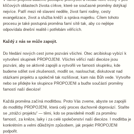
klíčových oblastech života církve, které se současné proměny dotýkají
nejvíce. Patří mezi ně slavení neděle, život farní rodiny, cesty
evangelizace, život a služba kněží a správa majetku. Cílem tohoto
procesu je také postupná proměna farní sítě tak, aby co nejlépe
odpovídala dnešní realitě i potřebám věřících.
Každý z nás se může zapojit.
Do hledání nových cest jsme pozváni všichni. Otec arcibiskup vybízí k
vytvoření skupinek PROPOJENI. Všichni věřící naší diecéze jsou
pozváni, aby se aktivně zapojili a vytvořili ve farnosti skupinku, kde
budeme sdílet své zkušenosti, modlit se, naslouchat, diskutovat nad
otázkami projektu a společně tak rozlišovat, kam nás Bůh vede. Vytvořte
nebo se přidejte ke skupince PROPOJENI a buďte součástí proměny
farností naší diecéze!
Každá proměna začíná modlitbou. Proto Vás zveme, abyste se zapojili
do modlitby PROPOJENI, která celý proces duchovně doprovází. Staňte
se „strážci projektu“ — těmi, kdo se pravidelně modlí za proměnu
farností, za kněze, laiky i za celé společenství naší diecéze. I modlitba je
konkrétním a velmi důležitým způsobem, jak projekt PROPOJENI
podpořit.