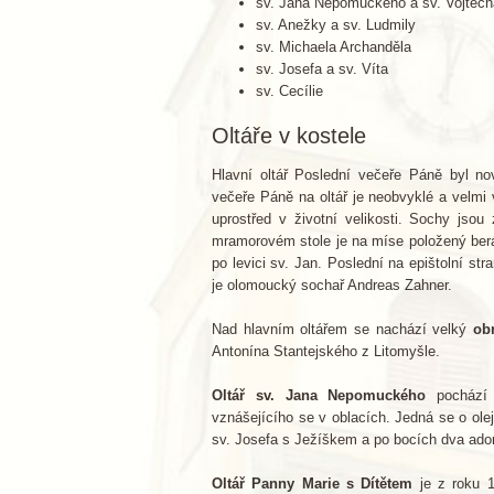
sv. Jana Nepomuckého a sv. Vojtěch
sv. Anežky a sv. Ludmily
sv. Michaela Archanděla
sv. Josefa a sv. Víta
sv. Cecílie
Oltáře v kostele
Hlavní oltář Poslední večeře Páně byl no
večeře Páně na oltář je neobvyklé a velmi
uprostřed v životní velikosti. Sochy jso
mramorovém stole je na míse položený berán
po levici sv. Jan. Poslední na epištolní st
je olomoucký sochař Andreas Zahner.
Nad hlavním oltářem se nachází velký
ob
Antonína Stantejského z Litomyšle.
Oltář sv. Jana Nepomuckého
pochází 
vznášejícího se v oblacích. Jedná se o ol
sv. Josefa s Ježíškem a po bocích dva adoru
Oltář Panny Marie s Dítětem
je z roku 1