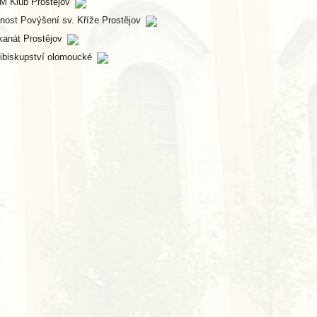
M Klub Prostějov
nost Povýšení sv. Kříže Prostějov
kanát Prostějov
ibiskupství olomoucké