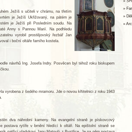
SH
Far
hém Ježíš s učiteli v chrámu, na třetím
Dě
vrtém je Ježíš Ukřižovaný, na pátém je
stém je Ježíš při Posledním soudu. Na
Arc
svaté Anny s Pannou Marií. Na podhledu
atelnu vyrobil prostějovský řezbář Jan
oval i boční oltáře farního kostela.
podle návrhů Ing. Josefa Indry. Posvěcen byl téhož roku biskupem
ičkou.
byla vyrobena z šedého mramoru. Jde o novou křtitelnici z roku 1943
a.
těn dva náhrobní kameny. Na evangelní straně je pískovcový
postava rytíře v brnění hledící k oltáři. Na epištolní straně se
ík patřící vladykovi Janu Matouši z Bystřice. Je na něm postava