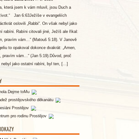
a, která jsem k vám mluvil, jsou Duch a
život.“ Jan 6:63Ježíše v evangeliích
áctkrát oslovili „Rabbi“. On však nebyl jako
í rabíni. Rabíni citovali jiné, Ježíš ale říkal:
n, pravím vám…“ (Matouš 5:18). V Janově
eliu to opakoval dokonce dvakrát: „Amen,
 pravím vám…“ (Jan 5:19).Důvod, proč
 nebyl jako ostatní rabíni, byl ten, […]
Y
hola Dejme toMu
ádež prostějovského děkanátu
esiáni Prostějov
trum pro rodinu Prostějov
 ODKAZY