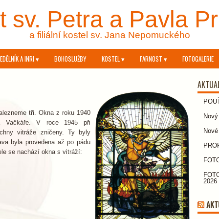
 sv. Petra a Pavla P
a filiální kostel sv. Jana Nepomuckého
EDĚLNÍK A INRI ▾
BOHOSLUŽBY
KOSTEL ▾
FARNOST ▾
FOTOGALERIE
AKTUA
POU
alezneme tři. Okna z roku 1940
Nový 
a Vačkáře. V roce 1945 při
Nové
chny vitráže zničeny. Ty byly
rava byla provedena až po pádu
PROPO
le se nachází okna s vitráží:
FOTO
FOTO
2026
AKT