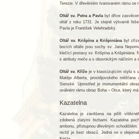
Terezie. V dřevěníém tvarovaném rámu se 
Oltář sv. Petra a Pavla
byl dříve zasvěcen
oltář z roku 1731. Je stejně výtvarně ře
Pavla je František Velehradský.
Oltář sv. Krišpína a Krišpiniána
byl zříz
bocích oltáře jsou sochy sv. Jana Nepom
klečící postavy sv. Krišpína a Krišpiniána. 
s atributy meče a s obuvnickým náčiním a 
Oltář sv. Kříže
je v klasicizujícím stylu s
Matěje Alberta, prostějovského měšťana 
Sienské. Uprostřed je monumentální obraz
oválném rámu obraz Boha – Otce, který má n
Kazatelna
Kazatelna je zavěšena na pilíři vítězn
zdobená zlatými řezbami. Kazatelna po
ambonu, přístupnou dřevěným schodištěm. 
nichž je šest obrazů. Jedná se o olejoma
Krista.