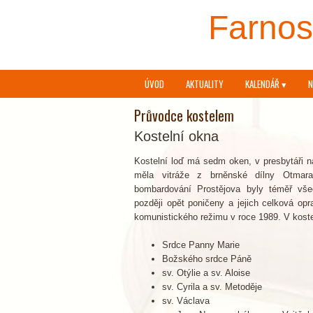
Farnost
ÚVOD
AKTUALITY
KALENDÁŘ ▾
N
Průvodce kostelem
Kostelní okna
Kostelní loď má sedm oken, v presbytáři n
měla vitráže z brněnské dílny Otmar
bombardování Prostějova byly téměř vše
později opět poničeny a jejich celková op
komunistického režimu v roce 1989. V koste
Srdce Panny Marie
Božského srdce Páně
sv. Otýlie a sv. Aloise
sv. Cyrila a sv. Metoděje
sv. Václava