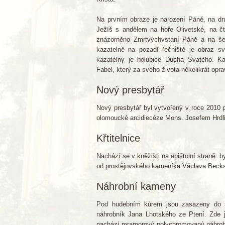
Na prvním obraze je narození Páně, na dru
Ježíš s andělem na hoře Olivetské, na čt
znázorněno Zmrtvýchvstání Páně a na še
kazatelně na pozadí řečniště je obraz 
kazatelny je holubice Ducha Svatého. Kaz
Fabel, který za svého života několikrát oprav
Nový presbytář
Nový presbytář byl vytvořený v roce 2010 
olomoucké arcidiecéze Mons. Josefem Hrdl
Křtitelnice
Nachází se v kněžišti na epištolní straně. 
od prostějovského kameníka Václava Beck
Náhrobní kameny
Pod hudebním kůrem jsou zasazeny do s
náhrobník Jana Lhotského ze Ptení. Zde je 
nachází mramorový polychromovaný náhrobn