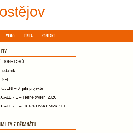
rostějov
VIDEO
TREFA
KONTAKT
LITY
Ť DONÁTORŮ
nedělník
 INRI
JENI – 3. pilíř projektu
GALERIE – Trefné tvoření 2026
GALERIE – Oslava Dona Boska 31.1.
UALITY Z DĚKANÁTU