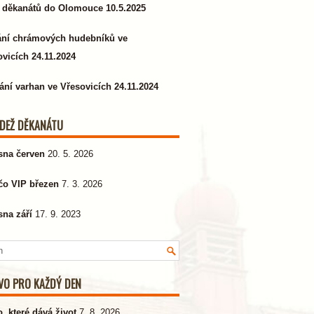
 děkanátů do Olomouce 10.5.2025
ání chrámových hudebníků ve
vicích 24.11.2024
ání varhan ve Vřesovicích 24.11.2024
DEŽ DĚKANÁTU
sna červen
20. 5. 2026
čo VIP březen
7. 3. 2026
sna září
17. 9. 2023
VO PRO KAŽDÝ DEN
, které dává život
7. 8. 2026