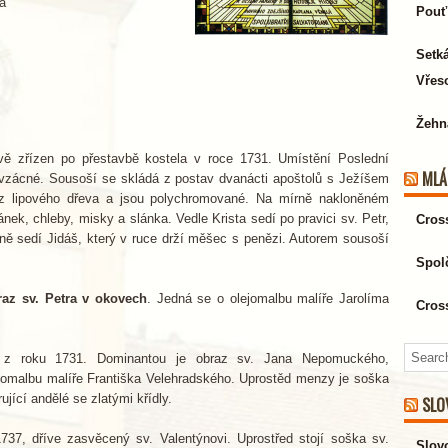
a
Pouť
Setk
Vřeso
Žehn
vě zřízen po přestavbě kostela v roce 1731. Umístění Poslední
MLÁ
 vzácné. Sousoší se skládá z postav dvanácti apoštolů s Ježíšem
u z lipového dřeva a jsou polychromované. Na mírně nakloněném
ek, chleby, misky a slánka. Vedle Krista sedí po pravici sv. Petr,
Cros
raně sedí Jidáš, který v ruce drží měšec s penězi. Autorem sousoší
Spol
raz sv. Petra v okovech
. Jedná se o olejomalbu malíře Jarolíma
Cros
z roku 1731. Dominantou je obraz sv. Jana Nepomuckého,
ejomalbu malíře Františka Velehradského. Uprostěd menzy je soška
jící andělé se zlatými křídly.
SLO
737, dříve zasvěcený sv. Valentýnovi. Uprostřed stojí soška sv.
Slovo