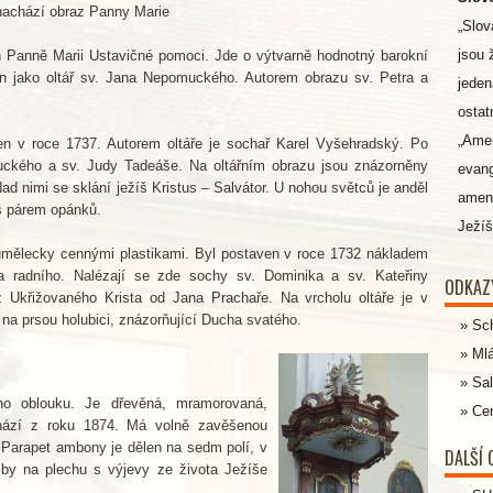
nachází obraz Panny Marie
„Slov
jsou 
 Panně Marii Ustavičné pomoci. Jde o výtvarně hodnotný barokní
šen jako oltář sv. Jana Nepomuckého. Autorem obrazu sv. Petra a
jeden
ostatn
„Ame
en v roce 1737. Autorem oltáře je sochař Karel Vyšehradský. Po
uckého a sv. Judy Tadeáše. Na oltářním obrazu jsou znázorněny
evang
Nad nimi se sklání ježíš Kristus – Salvátor. U nohou světců je anděl
amen,
s párem opánků.
Ježíš
 umělecky cennými plastikami. Byl postaven v roce 1732 nákladem
a radního. Nalézají se zde sochy sv. Dominika a sv. Kateřiny
ODKAZ
 Ukřižovaného Krista od Jana Prachaře. Na vrcholu oltáře je v
a prsou holubici, znázorňující Ducha svatého.
Sc
Ml
Sal
ého oblouku. Je dřevěná, mramorovaná,
Cen
chází z roku 1874. Má volně zavěšenou
Parapet ambony je dělen na sedm polí, v
DALŠÍ
lby na plechu s výjevy ze života Ježíše