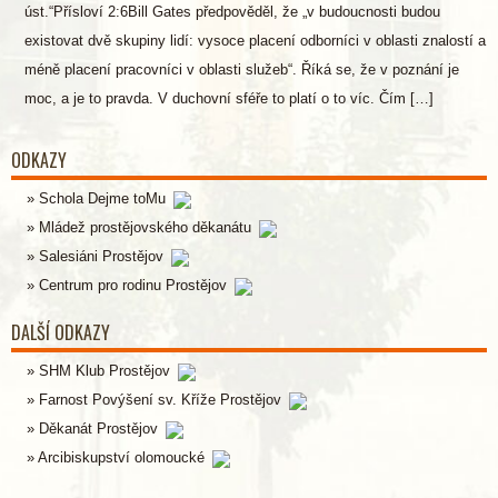
úst.“Přísloví 2:6Bill Gates předpověděl, že „v budoucnosti budou
existovat dvě skupiny lidí: vysoce placení odborníci v oblasti znalostí a
méně placení pracovníci v oblasti služeb“. Říká se, že v poznání je
moc, a je to pravda. V duchovní sféře to platí o to víc. Čím […]
ODKAZY
Schola Dejme toMu
Mládež prostějovského děkanátu
Salesiáni Prostějov
Centrum pro rodinu Prostějov
DALŠÍ ODKAZY
SHM Klub Prostějov
Farnost Povýšení sv. Kříže Prostějov
Děkanát Prostějov
Arcibiskupství olomoucké