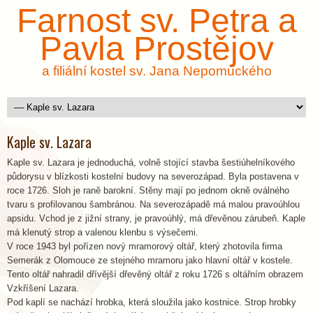
Farnost sv. Petra a
Pavla Prostějov
a filiální kostel sv. Jana Nepomuckého
Kaple sv. Lazara
Kaple sv. Lazara je jednoduchá, volně stojící stavba šestiúhelníkového
půdorysu v blízkosti kostelní budovy na severozápad. Byla postavena v
roce 1726. Sloh je raně barokní. Stěny mají po jednom okně oválného
tvaru s profilovanou šambránou. Na severozápadě má malou pravoúhlou
apsidu. Vchod je z jižní strany, je pravoúhlý, má dřevěnou zárubeň. Kaple
má klenutý strop a valenou klenbu s výsečemi.
V roce 1943 byl pořízen nový mramorový oltář, který zhotovila firma
Semerák z Olomouce ze stejného mramoru jako hlavní oltář v kostele.
Tento oltář nahradil dřívější dřevěný oltář z roku 1726 s oltářním obrazem
Vzkříšení Lazara.
Pod kaplí se nachází hrobka, která sloužila jako kostnice. Strop hrobky