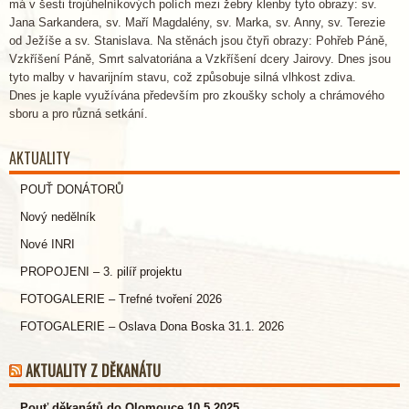
má v šesti trojúhelníkových polích mezi žebry klenby tyto obrazy: sv.
Jana Sarkandera, sv. Maří Magdalény, sv. Marka, sv. Anny, sv. Terezie
od Ježíše a sv. Stanislava. Na stěnách jsou čtyři obrazy: Pohřeb Páně,
Vzkříšení Páně, Smrt salvatoriána a Vzkříšení dcery Jairovy. Dnes jsou
tyto malby v havarijním stavu, což způsobuje silná vlhkost zdiva.
Dnes je kaple využívána především pro zkoušky scholy a chrámového
sboru a pro různá setkání.
AKTUALITY
POUŤ DONÁTORŮ
Nový nedělník
Nové INRI
PROPOJENI – 3. pilíř projektu
FOTOGALERIE – Trefné tvoření 2026
FOTOGALERIE – Oslava Dona Boska 31.1. 2026
AKTUALITY Z DĚKANÁTU
Pouť děkanátů do Olomouce 10.5.2025