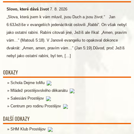
Slovo, které dává život
7. 8. 2026
„Slova, která jsem k vám mluvil, jsou Duch a jsou život.“ Jan
6:63Ježíše v evangeliích jedenáctkrát oslovili „Rabbi“. On však nebyl
jako ostatní rabíni. Rabíni citovali jiné, Ježíš ale říkal: „Amen, pravím
vám…“ (Matouš 5:18). V Janově evangeliu to opakoval dokonce
dvakrát: „Amen, amen, pravím vám…“ (Jan 5:19).Důvod, proč Ježíš
nebyl jako ostatní rabíni, byl ten, […]
ODKAZY
Schola Dejme toMu
Mládež prostějovského děkanátu
Salesiáni Prostějov
Centrum pro rodinu Prostějov
DALŠÍ ODKAZY
SHM Klub Prostějov