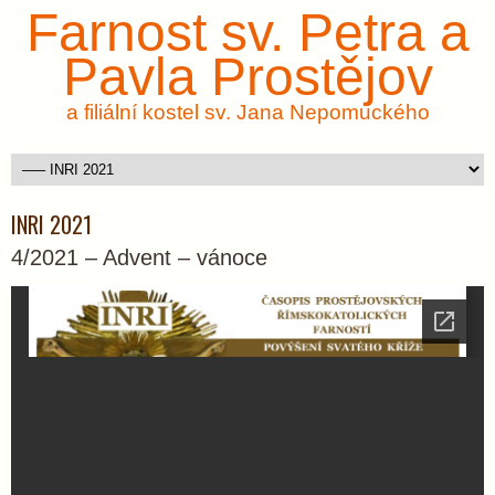
Farnost sv. Petra a
Pavla Prostějov
a filiální kostel sv. Jana Nepomuckého
INRI 2021
4/2021 – Advent – vánoce