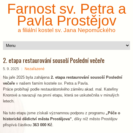
Farnost sv. Petra a
Pavla Prostějov
a filiální kostel sv. Jana Nepomuckého
2. etapa restaurování sousoší Poslední večeře
5. 9. 2025
Nezařazené
Na jaře 2025 byla zahájena
2. etapa restaurování sousoší Poslední
večeře
v našem farním kostele sv. Petra a Pavla.
Práce probíhají podle restaurátorského záměru akad. mal. Kateřiny
Knorové a navazují na první etapu, která se uskutečnila v minulých
letech.
Na tuto etapu jsme získali významnou podporu z programu
„Péče o
historické dědictví města Prostějova“
, díky níž město Prostějov
přispívá částkou
363 000 Kč
.