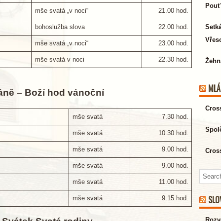
Pouť
mše svatá „v noci“
21.00 hod.
bohoslužba slova
22.00 hod.
Setk
Vřeso
mše svatá „v noci“
23.00 hod.
mše svatá v noci
22.30 hod.
Žehn
MLÁ
Páně – Boží hod vánoční
Cros
mše svatá
7.30 hod.
Spol
mše svatá
10.30 hod.
mše svatá
9.00 hod.
Cros
mše svatá
9.00 hod.
mše svatá
11.00 hod.
SLO
mše svatá
9.15 hod.
Rozv