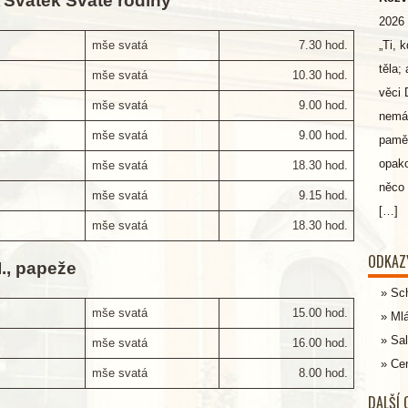
Svátek Svaté rodiny
a
2026
mše svatá
7.30 hod.
„Ti, 
těla;
mše svatá
10.30 hod.
věci
mše svatá
9.00 hod.
nemáš
mše svatá
9.00 hod.
paměť
opako
mše svatá
18.30 hod.
něco 
mše svatá
9.15 hod.
[…]
mše svatá
18.30 hod.
ODKAZ
I., papeže
Sc
mše svatá
15.00 hod.
Ml
Sal
mše svatá
16.00 hod.
Cen
mše svatá
8.00 hod.
DALŠÍ