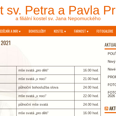
 sv. Petra a Pavla P
a filiální kostel sv. Jana Nepomuckého
EDĚLNÍK A INRI ▾
BOHOSLUŽBY
KOSTEL ▾
FARNOST ▾
FOTOGALERIE
e 2021
AKTUA
POU
Nový 
Nové
mše svatá „pro děti“
16.00 hod.
PROPO
mše svatá „v noci“
21.00 hod.
FOTO
půlnoční bohoslužba slova
24.00 hod.
FOTO
mše svatá „v noci“
22.00 hod.
2026
půlnoční mše svatá
24.00 hod.
AKT
mše svatá „pro děti“
16.00 hod.