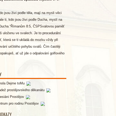
kdo jsou živi podle těla, mají na mysli věci
 ale ti, kdo jsou živi podle Ducha, myslí na
 Ducha.“Římanům 8:5, ČSPSvalovou paměť
 uloženu ve svalech. Je to procedurální
, která se ti ukládá do mozku vždy při
vání určitého pohybu svalů. Čím častěji
opakuješ, ať už jde o odpalování golfového
Y
hola Dejme toMu
ádež prostějovského děkanátu
esiáni Prostějov
trum pro rodinu Prostějov
 ODKAZY