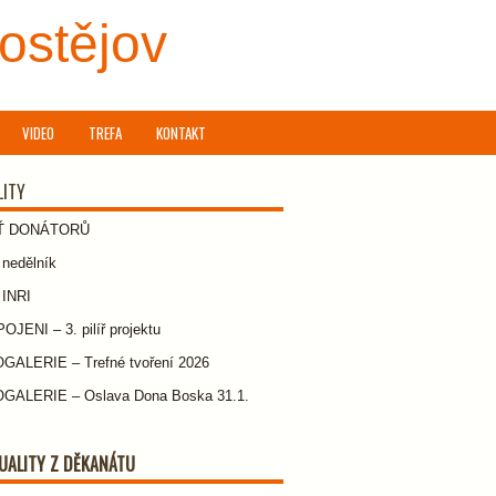
rostějov
VIDEO
TREFA
KONTAKT
LITY
Ť DONÁTORŮ
nedělník
 INRI
JENI – 3. pilíř projektu
GALERIE – Trefné tvoření 2026
GALERIE – Oslava Dona Boska 31.1.
UALITY Z DĚKANÁTU