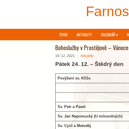
Farnost
ÚVOD
AKTUALITY
KALENDÁŘ ▾
N
Bohoslužby v Prostějově – Vánoc
19. 12. 2021
Aktuality
Pátek 24. 12. – Štědrý den
Povýšení sv. Kříže
Sv. Petr a Pavel
Sv. Jan Nepomucký (U milosrdných)
Sv. Cyril a Metoděj