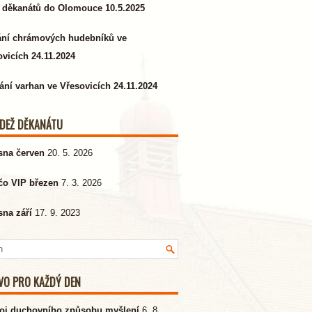
 děkanátů do Olomouce 10.5.2025
ání chrámových hudebníků ve
vicích 24.11.2024
ání varhan ve Vřesovicích 24.11.2024
DEŽ DĚKANÁTU
sna červen
20. 5. 2026
čo VIP březen
7. 3. 2026
sna září
17. 9. 2023
VO PRO KAŽDÝ DEN
oj duchovního způsobu myšlení
6. 8.